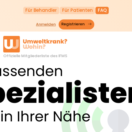
Für Behandler
Für Patienten
FAQ
Anmelden
Registrieren
Offizielle Mitgliederliste des IFMS