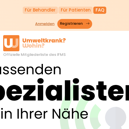
Für Behandler
Für Patienten
FAQ
Anmelden
Registrieren
Offizielle Mitgliederliste des IFMS