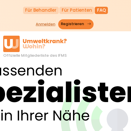
Für Behandler
Für Patienten
FAQ
Anmelden
Registrieren
Offizielle Mitgliederliste des IFMS